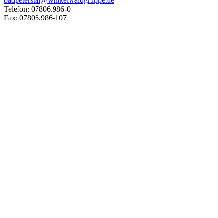
badpeterstal@winkelwaldgruppe.de
Telefon: 07806.986-0
Fax: 07806.986-107